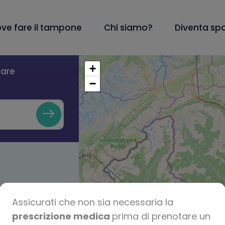
ve fare il tampone
Chi siamo?
Diventa sp
+
lare
−
Assicurati che non sia necessaria la
prescrizione medica
prima di prenotare un