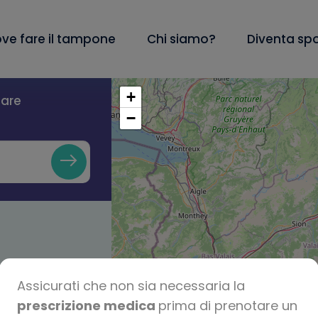
ve fare il tampone
Chi siamo?
Diventa sp
+
lare
−
Assicurati che non sia necessaria la
prescrizione medica
prima di prenotare un