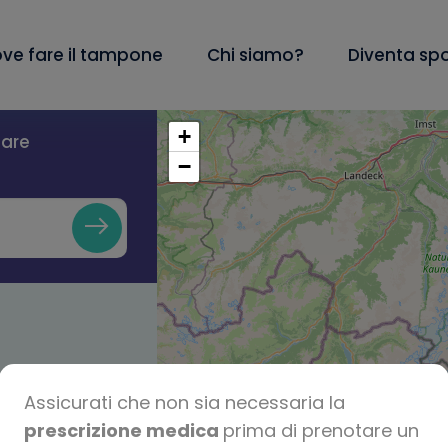
ve fare il tampone
Chi siamo?
Diventa sp
+
lare
−
Assicurati che non sia necessaria la
prescrizione medica
prima di prenotare un