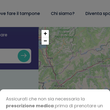
ve fare il tampone
Chi siamo?
Diventa sp
+
lare
−
Assicurati che non sia necessaria la
prescrizione medica
prima di prenotare un