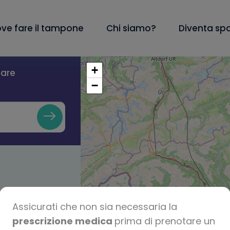
ve fare il tampone
Chi siamo?
Diventa sp
+
lare
−
Assicurati che non sia necessaria la
prescrizione medica
prima di prenotare un