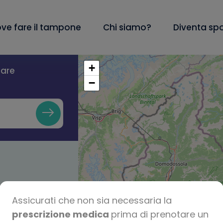
ve fare il tampone
Chi siamo?
Diventa sp
+
lare
−
Assicurati che non sia necessaria la
prescrizione medica
prima di prenotare un