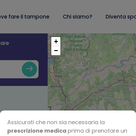
ve fare il tampone
Chi siamo?
Diventa sp
+
lare
−
Assicurati che non sia necessaria la
prescrizione medica
prima di prenotare un