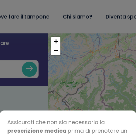
ve fare il tampone
Chi siamo?
Diventa sp
+
lare
−
Assicurati che non sia necessaria la
prescrizione medica
prima di prenotare un