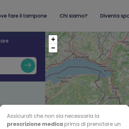
ve fare il tampone
Chi siamo?
Diventa sp
+
lare
−
Assicurati che non sia necessaria la
prescrizione medica
prima di prenotare un