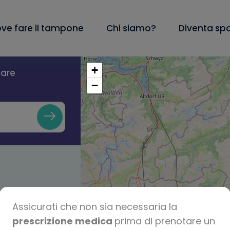
ve fare il tampone
Chi siamo?
Diventa sp
+
lare
−
Assicurati che non sia necessaria la
prescrizione medica
prima di prenotare un