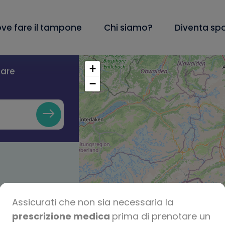
ve fare il tampone
Chi siamo?
Diventa sp
+
lare
−
Assicurati che non sia necessaria la
prescrizione medica
prima di prenotare un