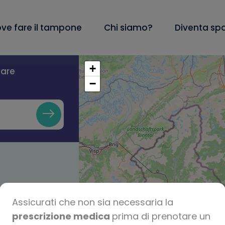
ve fare il tampone
Chi siamo?
Diventa sp
+
lare
−
Assicurati che non sia necessaria la
prescrizione medica
prima di prenotare un