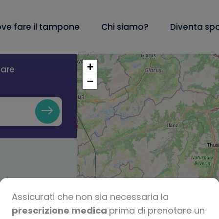
ve fare il tampone
Chi siamo?
Diventa sp
+
lare
−
Assicurati che non sia necessaria la
prescrizione medica
prima di prenotare un