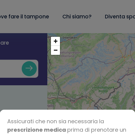
ve fare il tampone
Chi siamo?
Diventa sp
+
lare
−
Assicurati che non sia necessaria la
prescrizione medica
prima di prenotare un