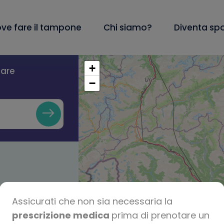
ve fare il tampone
Chi siamo?
Diventa sp
+
lare
−
Assicurati che non sia necessaria la
prescrizione medica
prima di prenotare un