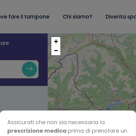
ve fare il tampone
Chi siamo?
Diventa sp
+
lare
−
Assicurati che non sia necessaria la
prescrizione medica
prima di prenotare un