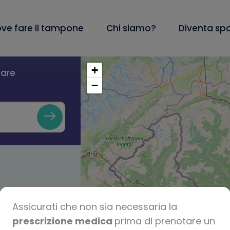
ve fare il tampone
Chi siamo?
Diventa sp
+
lare
−
Assicurati che non sia necessaria la
prescrizione medica
prima di prenotare un